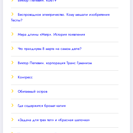
Виктор Пелевин. KGBT+
Беспроводное электричество. Кому мешали изобретения
Теслы?
Мера длины «Метр». История появления
Что празднуем 8 марта на самом деле?
Виктор Пелевин. корпорация Транс Гуманизм
Конгресс
Обитаемый остров
Где содержится бромат калия
«Задача для трех тел» и «Красная шапочка»