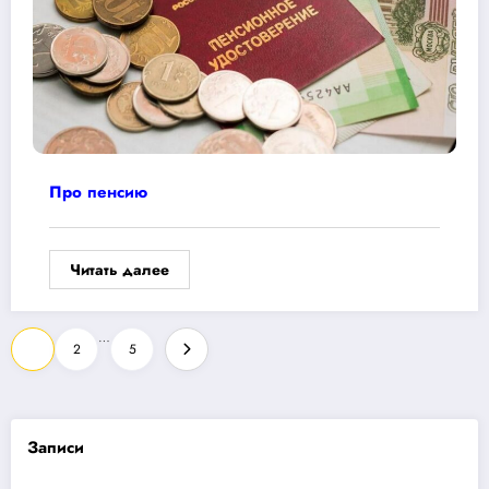
Про пенсию
Читать далее
Пагинация
…
1
2
5
записей
Записи