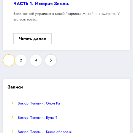
ЧАСТЬ 1. История Земли.
Если вас всё устраивает в вашей "картинке Мира" - не смотрите. У
вас есть право…
Читать далее
Пагинация
…
1
2
4
записей
Записи
Виктор Пелевин. Омон Ра
Виктор Пелевин. Буква T
Виктор Пелевин. Книга оборотня