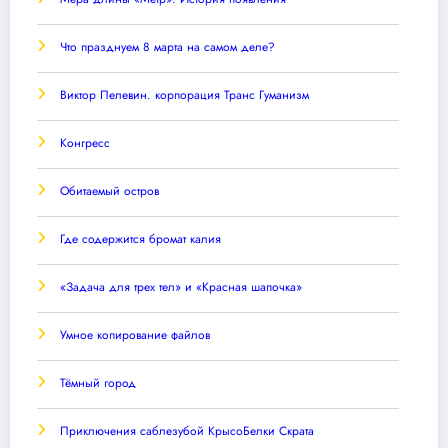
Что празднуем 8 марта на самом деле?
Виктор Пелевин. корпорация Транс Гуманизм
Конгресс
Обитаемый остров
Где содержится бромат калия
«Задача для трех тел» и «Красная шапочка»
Умное копирование файлов
Тёмный город
Приключения саблезубой КрысоБелки Скрата