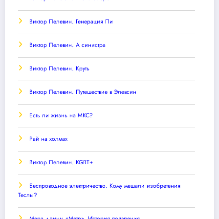
Виктор Пелевин. Генерация Пи
Виктор Пелевин. А синистра
Виктор Пелевин. Круть
Виктор Пелевин. Путешествие в Элевсин
Есть ли жизнь на МКС?
Рай на холмах
Виктор Пелевин. KGBT+
Беспроводное электричество. Кому мешали изобретения
Теслы?
Мера длины «Метр». История появления