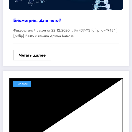
Биометрия. Для чего?
Федеральный закон от 22.12.2020 г. № 437-ФЗ [dflip id="948" ]
[/dflip] Взято с канала Артёма Каткова
Читать далее
Человек