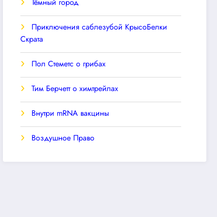
Тёмный город
Приключения саблезубой КрысоБелки
Скрата
Пол Стеметс о грибах
Тим Берчетт о химтрейлах
Внутри mRNA вакцины
Воздушное Право