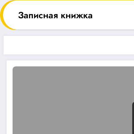
Перейти
к
Записная книжка
содержимому