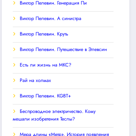
Виктор Пелевин. Генерация Пи
Виктор Пелевин. А синистра
Виктор Пелевин. Круть
Виктор Пелевин. Путешествие в Элевсин
Есть ли жизнь на МКС?
Рай на холмах
Виктор Пелевин. KGBT+
Беспроводное электричество. Кому
мешали изобретения Теслы?
Мера длины «Метр». История появления