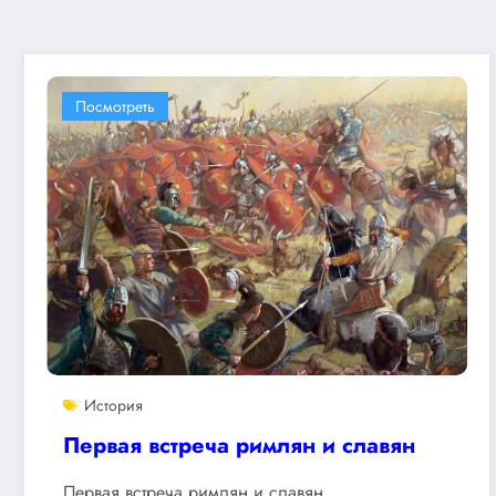
Посмотреть
История
Первая встреча римлян и славян
Первая встреча римлян и славян