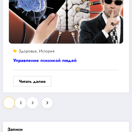
Здоровье
История
,
Управление психикой людей
Читать далее
Пагинация
1
2
3
записей
Записи