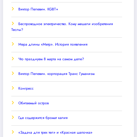
Виктор Пелевин. KGBT+
Беспроводное электричество. Кому мешали изобретения
Теслы?
Мера длины «Метр». История появления
Что празднуем 8 марта на самом деле?
Виктор Пелевин. корпорация Транс Гуманизм
Конгресс
Обитаемый остров
Где содержится бромат калия
«Задача для трех тел» и «Красная шапочка»