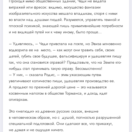
Проходя мимо общественных зданий, Чеди не видела
витражей или фресок: видимо, могущество фантазии
изобразительного искусства мешало владыкам, споря с ними
во власти над душами людей. Разумеется, управлять темной и
плоской психикой, знающей лишь примитивнейшие потребности
и не видящей путей ни к чему иному, было проще…
– Удивляюсь, – Чеди привстала на локте, но Эвиза мгновенно
водворила ее на место, – как могут они травить себя, своих
детей, губить свое будущее, фальсифицируя и удешевляя пищу
так, что она становится отравой? Представьте, что на Земле кто-
нибудь стал принимать такую отраву. Бессмысленно!
– У них, – сказала Родис, – этим ужасающим путем
увеличивают количество пищи, удешевляя производство ее.
А продают по прежней дорогой цене – это называется
косвенным налогом в обществе Торманса, и доход идет
олигархам.
Это «нелюди» из древних русских сказок, внешне
в человеческом образе, но с душой, полностью разрушенной
специальной подготовкой. Они сделают все, что прикажут,
не думая и не ощущая ничего.