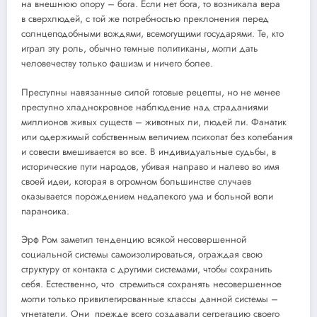
на внешнюю опору – бога. Если нет бога, то возникала вера
в сверхлюдей, с той же потребностью преклонения перед
солнцеподобными вождями, всемогущими государями. Те, кто
играл эту роль, обычно темные политиканы, могли дать
человечеству только фашизм и ничего более.
Преступны навязанные силой готовые рецепты, но не менее
преступно хладнокровное наблюдение над страданиями
миллионов живых существ – животных ли, людей ли. Фанатик
или одержимый собственным величием психопат без колебания
и совести вмешивается во все. В индивидуальные судьбы, в
исторические пути народов, убивая направо и налево во имя
своей идеи, которая в огромном большинстве случаев
оказывается порождением недалекого ума и больной воли
параноика.
Эрф Ром заметил тенденцию всякой несовершенной
социальной системы самоизолироваться, ограждая свою
структуру от контакта с другими системами, чтобы сохранить
себя. Естественно, что стремиться сохранять несовершенное
могли только привилегированные классы данной системы –
угнетатели. Они прежде всего создавали сегрегацию своего