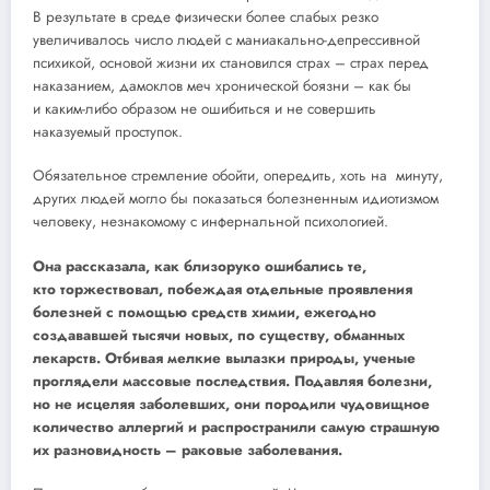
В результате в среде физически более слабых резко
увеличивалось число людей с маниакально-депрессивной
психикой, основой жизни их становился страх – страх перед
наказанием, дамоклов меч хронической боязни – как бы
и каким-либо образом не ошибиться и не совершить
наказуемый проступок.
Обязательное стремление обойти, опередить, хоть на минуту,
других людей могло бы показаться болезненным идиотизмом
человеку, незнакомому с инфернальной психологией.
Она рассказала, как близоруко ошибались те,
кто торжествовал, побеждая отдельные проявления
болезней с помощью средств химии, ежегодно
создававшей тысячи новых, по существу, обманных
лекарств. Отбивая мелкие вылазки природы, ученые
проглядели массовые последствия. Подавляя болезни,
но не исцеляя заболевших, они породили чудовищное
количество аллергий и распространили самую страшную
их разновидность – раковые заболевания.