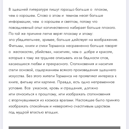
В здешней литературе пишут гораздо больше о плохом,
чем о хорошем. Слово о злом и темном несет больше
информации, чем о хорошем и светлом, потому что
повседневный опыт количественно набирает больше плохого.
По той же причине легче верят плохому и злому:
зло убедительнее, зримее, больше действует на воображение.
Фильмы, книги и стихи Торманса несравненно больше говорят
о жестокостях, убийствах, насилиях, чем о добре и красоте,
которые к тому же труднее описывать из-за бедности слов,
касающихся любви и прекрасного. Столкновения и насилия
стали основой, содержанием всякого произведения здешнего
искусства. Без этого жители Торманса не проявляют интереса к
книге, фильму или картине. Правда, есть одно непременное
условие. Все ужасное, кровь и страдания, должно
или относиться к прошлому, или изображать столкновения
с вторгнувшимися из космоса врагами. Настоящее было принято
изображать спокойным и невероятно счастливым царством
под мудрой властью владык.