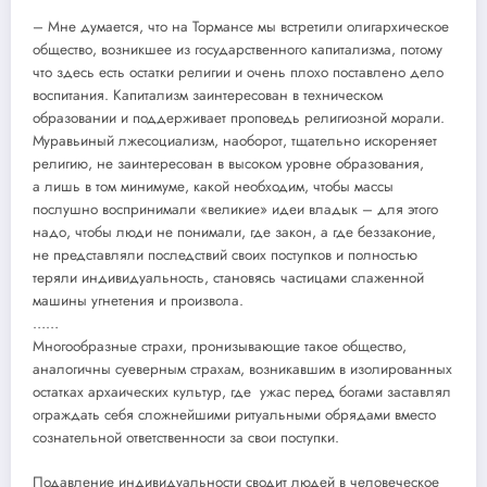
– Мне думается, что на Тормансе мы встретили олигархическое
общество, возникшее из государственного капитализма, потому
что здесь есть остатки религии и очень плохо поставлено дело
воспитания. Капитализм заинтересован в техническом
образовании и поддерживает проповедь религиозной морали.
Муравьиный лжесоциализм, наоборот, тщательно искореняет
религию, не заинтересован в высоком уровне образования,
а лишь в том минимуме, какой необходим, чтобы массы
послушно воспринимали «великие» идеи владык – для этого
надо, чтобы люди не понимали, где закон, а где беззаконие,
не представляли последствий своих поступков и полностью
теряли индивидуальность, становясь частицами слаженной
машины угнетения и произвола.
……
Многообразные страхи, пронизывающие такое общество,
аналогичны суеверным страхам, возникавшим в изолированных
остатках архаических культур, где ужас перед богами заставлял
ограждать себя сложнейшими ритуальными обрядами вместо
сознательной ответственности за свои поступки.
Подавление индивидуальности сводит людей в человеческое