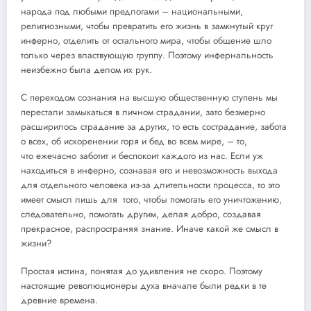
народа под любыми предлогами – национальными,
религиозными, чтобы превратить его жизнь в замкнутый круг
инферно, отделить от остального мира, чтобы общение шло
только через властвующую группу. Поэтому инфернальность
неизбежно была делом их рук.
С переходом сознания на высшую общественную ступень мы
перестали замыкаться в личном страдании, зато безмерно
расширилось страдание за других, то есть сострадание, забота
о всех, об искоренении горя и бед во всем мире, – то,
что ежечасно заботит и беспокоит каждого из нас. Если уж
находиться в инферно, сознавая его и невозможность выхода
для отдельного человека из-за длительности процесса, то это
имеет смысл лишь для того, чтобы помогать его уничтожению,
следовательно, помогать другим, делая добро, создавая
прекрасное, распространяя знание. Иначе какой же смысл в
жизни?
Простая истина, понятая до удивления не скоро. Поэтому
настоящие революционеры духа вначале были редки в те
древние времена.