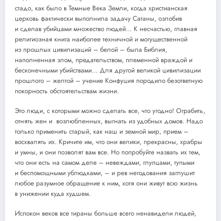
стадо, как было в Темные Века Земли, когда христианская
церковь фактически выполнила задачу Сатаны, озлобив
и сделав убийцами множество людей… К несчастью, главная
религиозная книга наиболее техничной и могущественной
из прошлых цивилизаций – белой – была Библия,
наполненная злом, предательством, племенной враждой и
бесконечными убийствами… Для другой великой цивилизации
прошлого – желтой – учение Конфуция породило безответную
покорность обстоятельствам жизни.
Это люди, с которыми можно сделать все, что угодно! Ограбить,
отнять жен и возлюбленных, выгнать из удобных домов. Надо
только применить старый, как наш и земной мир, прием –
восхвалять их. Кричите им, что они велики, прекрасны, храбры
и умны, и они позволят вам все. Но попробуйте назвать их тем,
что они есть на самом деле – невеждами, глупцами, тупыми
и беспомощными ублюдками, – и рев негодования заглушит
любое разумное обращение к ним, хотя они живут всю жизнь
в унижении куда худшем.
Испокон веков все тираны больше всего ненавидели людей,