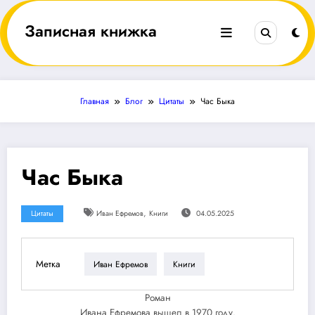
Перейти
к
Записная книжка
содержимому
Главная
Блог
Цитаты
Час Быка
Час Быка
,
Цитаты
Иван Ефремов
Книги
04.05.2025
Метка
Иван Ефремов
Книги
Роман
Ивана Ефремова вышел в 1970 году.