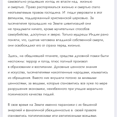
самовольно уходивших из-под их власти над жизнью
и смертью. Право распоряжаться жизнью и смертью стало
неотъемлемым правом господина. И люди уверовали в этот
фетишизм, поддержанный христианской церковью. За
тысячелетия прошедших на Земле цивилизаций они
не придумали ничего, кроме мучительных способов
самоубийства, доступных и зверю. Только мудрецы Индии рано
поняли, что, сделав человека владыкой собственной смерти,
они освобождают его от страха перед жизнью.
Здесь, на обедневшей планете, средства духовной ломки были
несложны: террор и голод плюс полный произвол
в образовании и воспитании. Духовные ценности знания
и искусства, тысячелетиями накопленные народами, изымались
из обращения. Вместо них внушали погоню за мнимыми
ценностями, за вещами, которые становились все хуже по мере
разрушения экономики, неизбежного при упадке морально-
психического качества людей.
В свое время на Земле именно параноики с их бешеной
энергией и фанатичной убежденностью в своей правоте
становились политическими или религиозными вождями.