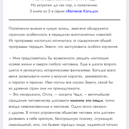
Но актуален до сих пор, к сожалению.
3 книга из 5 в серии
«Великое Кольцо»
.
Постепенно вникая в чужую жизнь, земляне обнаружили
странную особенность в передачах всепланетных новостей.
Их программа настолько отличалась от содержания общей
программы передач Земли, что заслуживала особого изучения.
– Мне представилась бы возможность увидеть настоящих
хозяев жизни и смерти любого человека. Еще в школе второго
цикла я увлекалась историческими фантазиями. Больше всего
меня захватывали книги о могучих королях, завоевателях,
о пиратах и тиранах. Ими полны все сказки Земли, какой бы
из древних стран они ни принадлежали.
– Это несерьезно, Олла, – сказала Чеди, – величайшие
страдания человечеству доставили
именно эти люди
, почти
всегда невежественные и жестокие. Одно тесно связано
с другим. В плохо устроенном обществе человек или должен
развивать в себе крепкую, бесстрашную психику, служащую
самозащитой, или, что бывает гораздо чаще, надеяться только