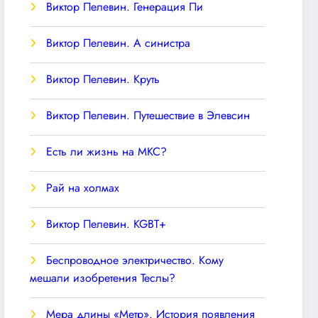
Виктор Пелевин. Генерация Пи
Виктор Пелевин. А синистра
Виктор Пелевин. Круть
Виктор Пелевин. Путешествие в Элевсин
Есть ли жизнь на МКС?
Рай на холмах
Виктор Пелевин. KGBT+
Беспроводное электричество. Кому
мешали изобретения Теслы?
Мера длины «Метр». История появления