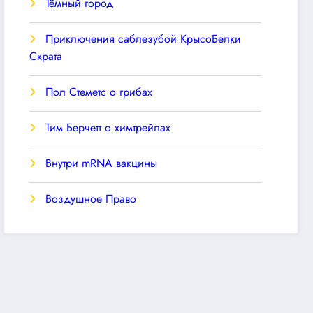
Тёмный город
Приключения саблезубой КрысоБелки
Скрата
Пол Стеметс о грибах
Тим Берчетт о химтрейлах
Внутри mRNA вакцины
Воздушное Право