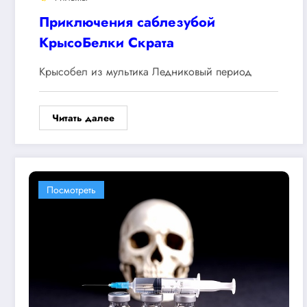
Приключения саблезубой
КрысоБелки Скрата
Крысобел из мультика Ледниковый период
Читать далее
Посмотреть