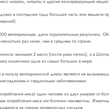
 мясо нитраты, нитриты и другие консервирующие вещест
 однако в последние годы большая часть этих веществ
еваний).
0 вегетарианцев, дали поразительные результаты. Об
несколько раз ниже, чем в среднем по стране.
ности занимает 2 место (после рака легких), а в Шотл
рака кишечника одна из самых больших в мире.
 в пользу вегетарианской диеты является не вызывающ
мясоедением и сердечными заболеваниями.
отребления мяса) один человек из двух умирает от бо
внем потребления мяса эти болезни неизвестны. Животны
дываются на стенках кровеносных сосудов.