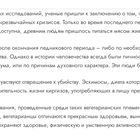
ных исследований, ученые пришли к заключению о том, 
чрезвычайных кризисов. Только во время последнего л
доступна, древним людям пришлось питаться мясом жив
после окончания ледникового периода – либо по необхо
ства. Однако в истории человечества всегда были личн
 ума, или по причинам духовного характера. Эти люди 
вствуют отвращение к убийству. Эскимосы, диета котор
жительность жизни киргизов, употребляющих в пищу пре
вания, проведенные среди таких вегетарианских племен
 вегетарианцы отличаются прекрасным здоровьем, вын
храняют здоровье, физическую и умственную активность 