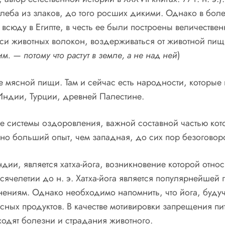
 хлеба из злаков, до того росших дикими. Однако в бол
всюду в Египте, в честь ее были построены величестве
и животных волокон, воздерживаться от животной пищи
им. — потому что растут в земле, а не над ней
)
мясной пищи. Там и сейчас есть народности, которые
Индии, Турции, древней Палестине.
 системы оздоровления, важной составной частью кото
о больший опыт, чем западная, до сих пор безоговоро
и, является хатха-йога, возникновение которой относят
сячелетии до н. э. Хатха-йога является популярнейшей
нениям. Однако необходимо напомнить, что йога, будуч
ных продуктов. В качестве мотивировки запрещения пит
ходят болезни и страдания животного.