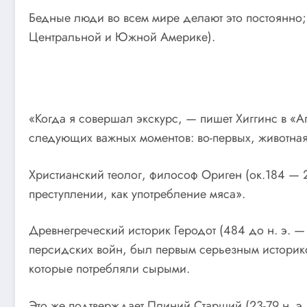
Бедные люди во всем мире делают это постоянно; 
Центральной и Южной Америке).
«Когда я совершал экскурс, — пишет Хиггинс в «А
следующих важных моментов: во-первых, животная
Христианский теолог, философ Ориген (ок.184 — 2
преступлении, как употребление мяса».
Древнегреческий историк Геродот (484 до н. э. —
персидских войн, был первым серьезным историком
которые потребляли сырыми.
Это же подтверждает Плиний Старший (23-79 н. э., 