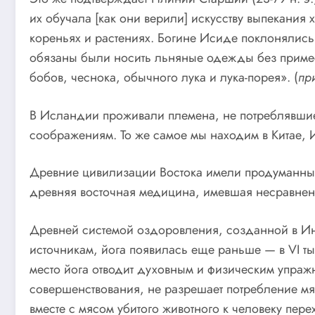
их обучала [как они верили] искусству выпекания
кореньях и растениях. Богине Исиде поклонялись 
обязаны были носить льняные одежды без примес
бобов, чеснока, обычного лука и лука-порея». (
пр
В Исландии проживали племена, не потреблявшие 
соображениям. То же самое мы находим в Китае, 
Древние цивилизации Востока имели продуманные
древняя восточная медицина, имевшая несравненн
Древней системой оздоровления, созданной в Инди
источникам, йога появилась еще раньше — в VI ты
место йога отводит духовным и физическим упраж
совершенствования, не разрешает потребление мяс
вместе с мясом убитого животного к человеку пере