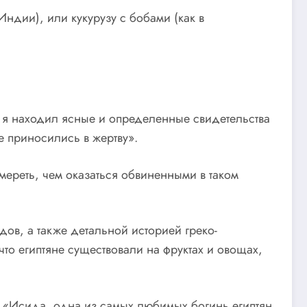
Индии), или кукурузу с бобами (как в
ь, я находил ясные и определенные свидетельства
е приносились в жертву».
умереть, чем оказаться обвиненными в таком
дов, а также детальной историей греко-
то египтяне существовали на фруктах и овощах,
.): «Исида, одна из самых любимых богинь египтян,