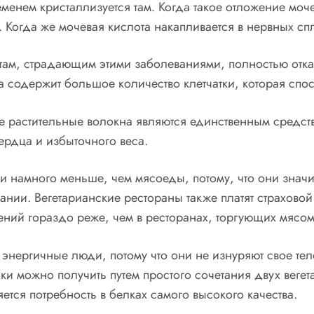
менем кристаллизуется там. Когда такое отложение моче
Когда же мочевая кислота накапливается в нервных спл
ам, страдающим этими заболеваниями, полностью отказа
а содержит большое количество клетчатки, которая спо
 растительные волокна являются единственным средс
ердца и избыточного веса.
зни намного меньше, чем мясоеды, потому, что они зн
пании. Вегетарианские рестораны также платят страхов
лений гораздо реже, чем в ресторанах, торгующих мясом
 энергичные люди, потому что они не изнуряют свое т
 можно получить путем простого сочетания двух вегета
ется потребность в белках самого высокого качества.