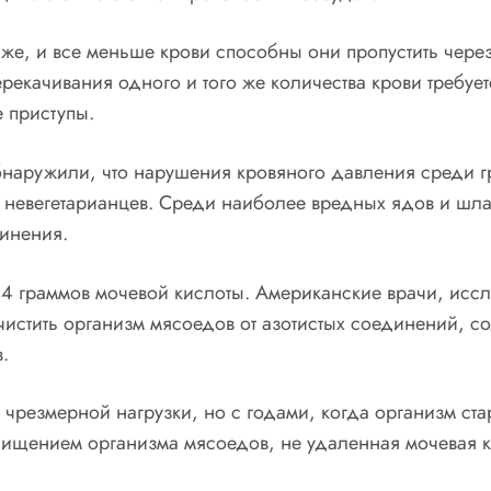
 уже, и все меньше крови способны они пропустить чере
ерекачивания одного и того же количества крови требуе
 приступы.
обнаружили, что нарушения кровяного давления среди г
 невегетарианцев. Среди наиболее вредных ядов и шлак
динения.
4 граммов мочевой кислоты. Американские врачи, исс
очистить организм мясоедов от азотистых соединений, 
.
чрезмерной нагрузки, но с годами, когда организм ста
чищением организма мясоедов, не удаленная мочевая ки