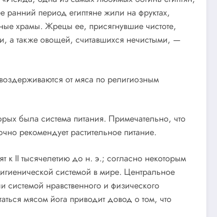
ее ранний период египтяне жили на фруктах,
нные храмы. Жрецы ее, присягнувшие чистоте,
, а также овощей, считавшихся нечистыми, —
 воздерживаются от мяса по религиозным
рых была система питания. Примечательно, что
чно рекомендует растительное питание.
 к II тысячелетию до н. э.; согласно некоторым
 гигиенической системой в мире. Центральное
и системой нравственного и физического
аться мясом йога приводит довод о том, что