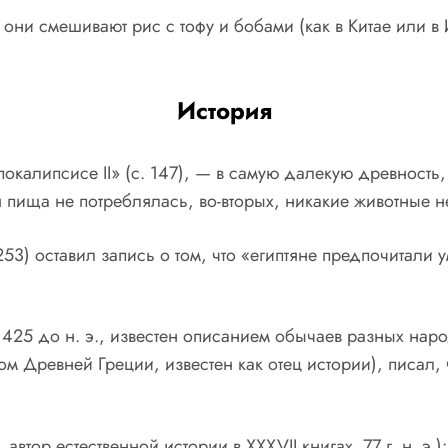
они смешивают рис с тофу и бобами (как в Китае или в 
История
покалипсисе II» (с. 147), — в самую далекую древност
 пища не потреблялась, во-вторых, никакие животные н
53) оставил запись о том, что «египтяне предпочитали 
 425 до н. э., известен описанием обычаев разных наро
 Древней Греции, известен как отец истории), писал, ч
автор естественной истории в XXXVII книгах. 77 г. н. э