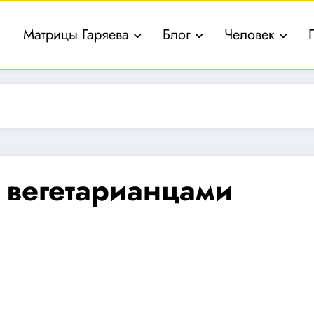
Матрицы Гаряева
Блог
Человек
вегетарианцами