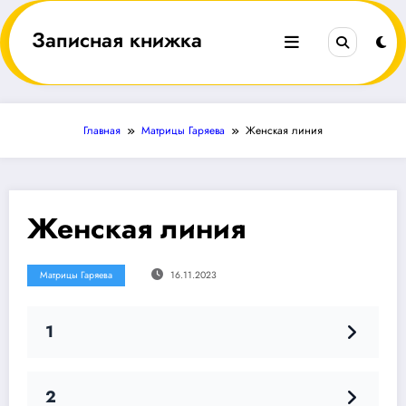
Перейти
к
Записная книжка
содержимому
Главная
Матрицы Гаряева
Женская линия
Женская линия
Матрицы Гаряева
16.11.2023
1
2