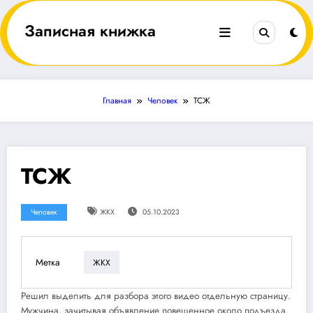
Перейти
к
Записная книжка
содержимому
Главная
Человек
ТСЖ
ТСЖ
Человек
ЖКХ
05.10.2023
Метка
ЖКХ
Решил выделить для разбора этого видео отдельную страницу.
Мужчина, зачитывая объявление повешенное около подъезда,