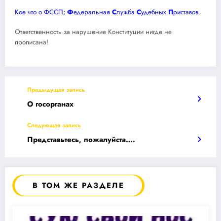
Кое что о ФССП;
Ф
едеральная
С
лужба
С
удебных
П
риставов.
Ответственность за нарушение Конституции нигде не
прописана!
Предыдущая запись
О госорганах
Следующая запись
Представьтесь, пожалуйста….
В ТОМ ЖЕ РАЗДЕЛЕ