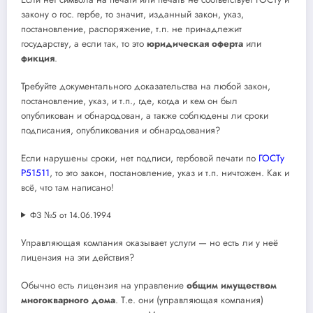
закону о гос. гербе, то значит, изданный закон, указ,
постановление, распоряжение, т.п. не принадлежит
государству, а если так, то это
юридическая оферта
или
фикция
.
Требуйте документального доказательства на любой закон,
постановление, указ, и т.п., где, когда и кем он был
опубликован и обнародован, а также соблюдены ли сроки
подписания, опубликования и обнародования?
Если нарушены сроки, нет подписи, гербовой печати по
ГОСТу
Р51511
, то это закон, постановление, указ и т.п. ничтожен. Как и
всё, что там написано!
ФЗ №5 от 14.06.1994
Управляющая компания оказывает услуги — но есть ли у неё
лицензия на эти действия?
Обычно есть лицензия на управление
общим имуществом
многокварного дома
. Т.е. они (управляющая компания)