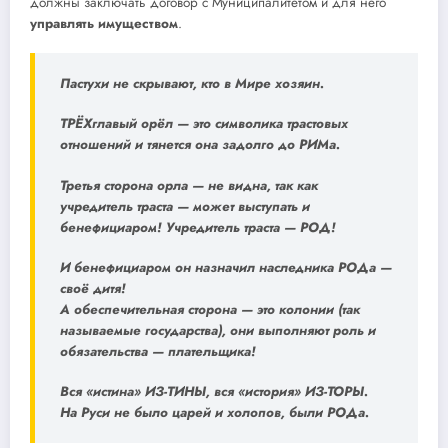
должны заключать договор с Муниципалитетом и для него
управлять имуществом
.
Пастухи не скрывают, кто в Мире хозяин.
ТРЁХглавый орёл — это символика трастовых
отношений и тянется она задолго до РИМа.
Третья сторона орла — не видна, так как
учредитель траста — может выступать и
бенефициаром! Учредитель траста — РОД!
И бенефициаром он назначил наследника РОДа —
своё дитя!
А обеспечительная сторона — это колонии (так
называемые государства), они выполняют роль и
обязательства — плательщика!
Вся «истина» ИЗ-ТИНЫ, вся «история» ИЗ-ТОРЫ.
На Руси не было царей и холопов, были РОДа.