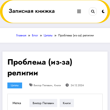
Перейти
к
Записная книжка
содержимому
Главная
Блог
Цитаты
Проблема (из-за) религии
Проблема (из-за)
религии
,
Цитаты
Виктор Пелевин
Книги
24.12.2024
Метка
Виктор Пелевин
Книги