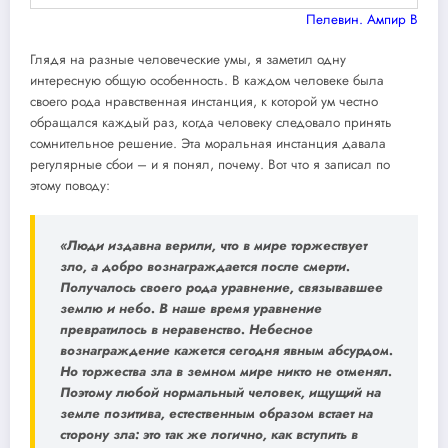
Пелевин. Ампир В
Глядя на разные человеческие умы, я заметил одну
интересную общую особенность. В каждом человеке была
своего рода нравственная инстанция, к которой ум честно
обращался каждый раз, когда человеку следовало принять
сомнительное решение. Эта моральная инстанция давала
регулярные сбои – и я понял, почему. Вот что я записал по
этому поводу:
«Люди издавна верили, что в мире торжествует
зло, а добро вознаграждается после смерти.
Получалось своего рода уравнение, связывавшее
землю и небо. В наше время уравнение
превратилось в неравенство. Небесное
вознаграждение кажется сегодня явным абсурдом.
Но торжества зла в земном мире никто не отменял.
Поэтому любой нормальный человек, ищущий на
земле позитива, естественным образом встает на
сторону зла: это так же логично, как вступить в