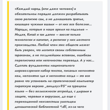
«Каждый народ (или даже человек) в
обязательном порядке должен разрабатывать
свою религию сам, а не донашивать тряпье,
кишащее чужими вшами – от них все болезни…
Народы, которые в наше время на подъеме –
Индия, Китай и так далее – ввозят только
технологии и капитал, а религии у них местного
производства. Любой член этих обществ может
быть уверен, что молится своим собственным
тараканам, а не позднейшим вставкам, ошибкам
переписчика или неточностям перевода. А у нас…
Сделать фундаментом национального
мировоззрения набор текстов, писаных непонятно
кем, непонятно где и непонятно когда – это все
равно что установить на стратегический компьютер
пиратскую версию „виндоуз-95“ на турецком
языке – без возможности апгрейда, с дырами в
защите, червями и вирусами, да еще с
перекоцанной неизвестным умельцем
динамической библиотекой *.dll, из-за чего