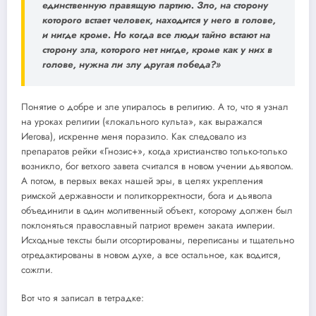
единственную правящую партию. Зло, на сторону
которого встает человек, находится у него в голове,
и нигде кроме. Но когда все люди тайно встают на
сторону зла, которого нет нигде, кроме как у них в
голове, нужна ли злу другая победа?»
Понятие о добре и зле упиралось в религию. А то, что я узнал
на уроках религии («локального культа», как выражался
Иегова), искренне меня поразило. Как следовало из
препаратов рейки «Гнозис+», когда христианство только-только
возникло, бог ветхого завета считался в новом учении дьяволом.
А потом, в первых веках нашей эры, в целях укрепления
римской державности и политкорректности, бога и дьявола
объединили в один молитвенный объект, которому должен был
поклоняться православный патриот времен заката империи.
Исходные тексты были отсортированы, переписаны и тщательно
отредактированы в новом духе, а все остальное, как водится,
сожгли.
Вот что я записал в тетрадке: