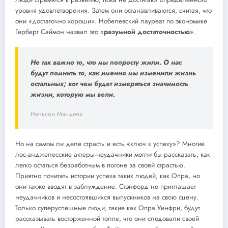
уровня удовлетворения. Затем они останавливаются, считая, что
они «достаточно хороши». Нобелевский лауреат по экономике
Герберт Саймон назвал это «
разумной достаточностью
».
Не так важно то, что мы попросту жили. О нас
будут помнить то, как именно мы изменили жизнь
остальных; вот чем будет измеряться значимость
жизни, которую мы вели.
Нельсон Мандела
Но на самом ли деле страсть и есть «ключ к успеху»? Многие
лос-анджелесские актеры-неудачники могли бы рассказать, как
легко остаться безработным в погоне за своей страстью.
Приятно почитать истории успеха таких людей, как Опра, но
они также вводят в заблуждение. Стэнфорд не приглашает
неудачников и несостоявшихся выпускников на свою сцену.
Только суперуспешные люди, такие как Опра Уинфри, будут
рассказывать восторженной толпе, что они следовали своей