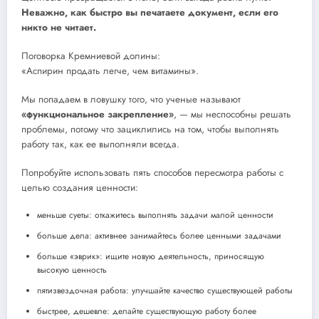
Неважно, как быстро вы печатаете документ, если его
никто не читает.
Поговорка Кремниевой долины:
«Аспирин продать легче, чем витамины».
Мы попадаем в ловушку того, что ученые называют
«функциональное закрепление»
, — мы неспособны решать
проблемы, потому что зациклились на том, чтобы выполнять
работу так, как ее выполняли всегда.
Попробуйте использовать пять способов пересмотра работы с
целью создания ценности:
меньше суеты: откажитесь выполнять задачи малой ценности
больше дела: активнее занимайтесь более ценными задачами
больше «эврик»: ищите новую деятельность, приносящую
высокую ценность
пятизвездочная работа: улучшайте качество существующей работы
быстрее, дешевле: делайте существующую работу более