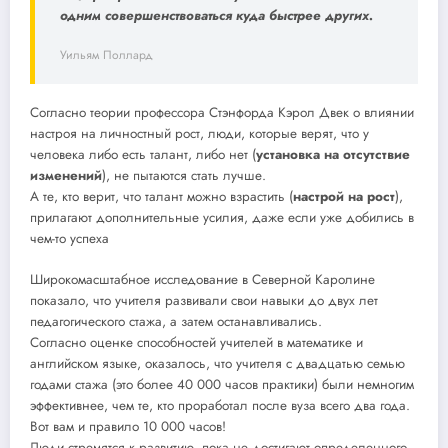
одним совершенствоваться куда быстрее других.
Уильям Поллард
Согласно теории профессора Стэнфорда Кэрол Двек о влиянии
настроя на личностный рост, люди, которые верят, что у
человека либо есть талант, либо нет (
установка на отсутствие
изменений
), не пытаются стать лучше.
А те, кто верит, что талант можно взрастить (
настрой на рост
),
прилагают дополнительные усилия, даже если уже добились в
чем-то успеха
Широкомасштабное исследование в Северной Каролине
показало, что учителя развивали свои навыки до двух лет
педагогического стажа, а затем останавливались.
Согласно оценке способностей учителей в математике и
английском языке, оказалось, что учителя с двадцатью семью
годами стажа (это более 40 000 часов практики) были немногим
эффективнее, чем те, кто проработал после вуза всего два года.
Вот вам и правило 10 000 часов!
Люди стремятся к развитию, пока не достигают определенного