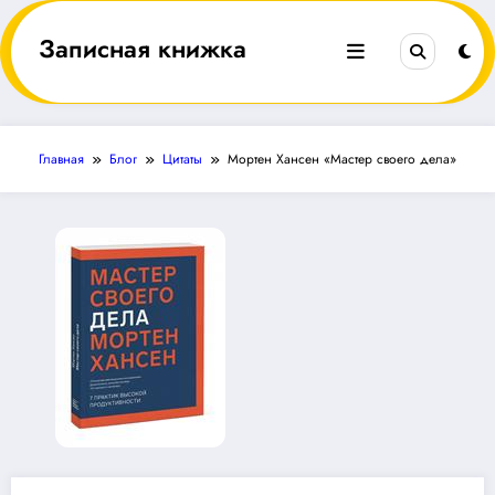
Перейти
к
Записная книжка
содержимому
Главная
Блог
Цитаты
Мортен Хансен «Мастер своего дела»