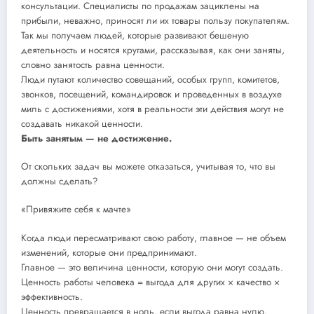
консультации. Специалисты по продажам зациклены на
прибыли, неважно, приносят ли их товары пользу покупателям.
Так мы получаем людей, которые развивают бешеную
деятельность и носятся кругами, рассказывая, как они заняты,
словно занятость равна ценности.
Люди путают количество совещаний, особых групп, комитетов,
звонков, посещений, командировок и проведенных в воздухе
миль с достижениями, хотя в реальности эти действия могут не
создавать никакой ценности.
Быть занятым — не достижение.
От скольких задач вы можете отказаться, учитывая то, что вы
должны сделать?
«Привяжите себя к мачте»
Когда люди пересматривают свою работу, главное — не объем
изменений, которые они предпринимают.
Главное — это величина ценности, которую они могут создать.
Ценность работы человека = выгода для других × качество ×
эффективность.
Ценность превращается в ноль, если выгода равна нулю.