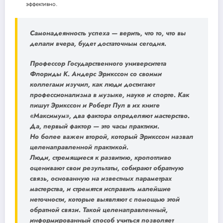
эффективно.
Самонадеянность успеха — верить, что то, что вы
делали вчера, будет достаточным сегодня.
Профессор Государственного университета
Флориды К. Андерс Эрикссон со своими
коллегами изучил, как люди достигают
профессионализма в музыке, науке и спорте. Как
пишут Эрикссон и Роберт Пул в их книге
«Максимум»,
два фактора определяют мастерство
.
Да, первый фактор — это часы практики.
Но более важен второй, который Эрикссон назвал
целенаправленной практикой
.
Люди, стремящиеся к развитию, кропотливо
оценивают свои результаты, собирают обратную
связь, основанную на известных параметрах
мастерства, и стремятся исправить малейшие
неточности, которые выявляют с помощью этой
обратной связи. Такой целенаправленный,
информированный способ учиться позволяет