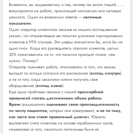
Возможно, вы задумывались о том, почему так много людей, … ,
фокусируются на работе, приносящей ничтожную или нулевую
ценность. Один из возможных ответов —
неточные
показатели
.
Один оператор клиентских заказов из нашего исследования
указал, что отправляемые им посылки достигают корпоративных
клиентов в 99% случаев. Эти цифры впечатляли бы, если бы не
одно «но». Когда его руководитель опросил клиентов, целых
35% пожаловались на то, что посылки приходят позже, чем
нужно. Почему?
Оператор оценивал работу, отталкиваясь от того, что заказы
выходят со склада согласно его расписанию (
взгляд изнутри
),
а не от того, когда заказчики хотели получить свое
оборудование (
взгляд извне
).
Еще одна проблема связана с нашей
прискорбной
привычкой считать достижением объем работы
.
Врачи
традиционно
оценивают свою производительность
по числу пациентов,
которых они осматривают,
а не по тому,
как часто они ставят правильный диагно
з. Юристы
выставляют счета клиентам на основе отработанных часов,
независимо от того, насколько полезными были их