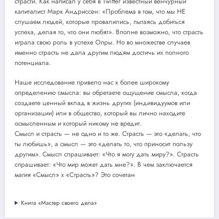
страсти. Как написал у себя в Twitter известный венчурный
капиталист Марк Андриссен: «Проблема в том, что мы НЕ
слушаем людей, которые провалились, пытаясь добиться
успеха, делая то, что они любят». Вполне возможно, что страсть
играла свою роль в успехе Опры. Но во множестве случаев
именно страсть не дала другим людям достичь их полного
потенциала.
Наше исследование привело нас к более широкому
определению смысла: вы обретаете ощущение смысла, когда
создаете ценный вклад в жизнь других (индивидуумов или
организации) или в общество, который вы лично находите
осмысленным и который никому не вредит.
Смысл и страсть — не одно и то же. Страсть — это «делать, что
ты любишь», а смысл — это «делать то, что приносит пользу
другим». Смысл спрашивает: «Что я могу дать миру?». Страсть
спрашивает: «Что мир может дать мне?». В чем заключается
магия «Смысл» х «Страсть»? Это сочетан
Книга «Мастер своего дела»