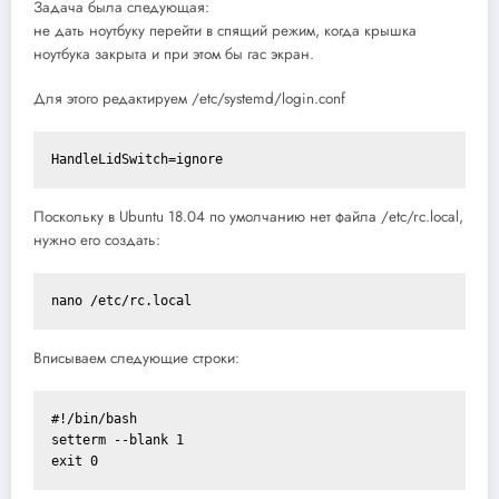
Задача была следующая:
не дать ноутбуку перейти в спящий режим, когда крышка
ноутбука закрыта и при этом бы гас экран.
Для этого редактируем /etc/systemd/login.conf
HandleLidSwitch=ignore
Поскольку в Ubuntu 18.04 по умолчанию нет файла /etc/rc.local,
нужно его создать:
nano /etc/rc.local
Вписываем следующие строки:
#!/bin/bash

setterm --blank 1

exit 0