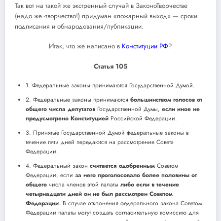
Так вот на такой же экстренный случай в ЗаконоТворчестве
(надо же -творчество!) придуман «пожарный выход» — сроки
подписания и обнародования/публикации.
Итак, что же написано в
Конституции РФ
?
Статья 105
1. Федеральные законы принимаются Государственной Думой.
2. Федеральные законы принимаются
большинством голосов от
общего числа депутатов
Государственной Думы,
если иное не
предусмотрено Конституцией
Российской Федерации.
3. Принятые Государственной Думой федеральные законы в
течение пяти дней передаются на рассмотрение Совета
Федерации.
4. Федеральный закон
считается одобренным
Советом
Федерации, если
за него проголосовало более половины от
общего
числа членов этой палаты
либо если в течение
четырнадцати дней он не был рассмотрен Советом
Федерации
. В случае отклонения федерального закона Советом
Федерации палаты могут создать согласительную комиссию для