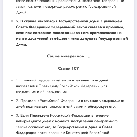
преодоления возникших разногласий, после чего федеральный
закон подлежит повторному рассмотрению Государственной
Думой.
5.
В случае несогласия Государственной Думы с решением
Совета Федерации федеральный закон считается принятым,
если при повторном голосовании за него проголосовало не
менее двух третей от общего числа депутатов Государственной
Думы.
Самое интересное ….
Статья 107
1. Принятый федеральный закон
в течение пяти дней
направляется Президенту Российской Федерации для
подписания и обнародования.
2. Президент Российской Федерации
в течение четырнадцати
дней подписывает
федеральный закон и
обнародует его
.
3.
Если Президент
Российской Федерации
в течение
четырнадцати дней с момента поступления
федерального
закона
отклонит его, то Государственная Дума и Совет
Федерации
в установленном Конституцией Российской