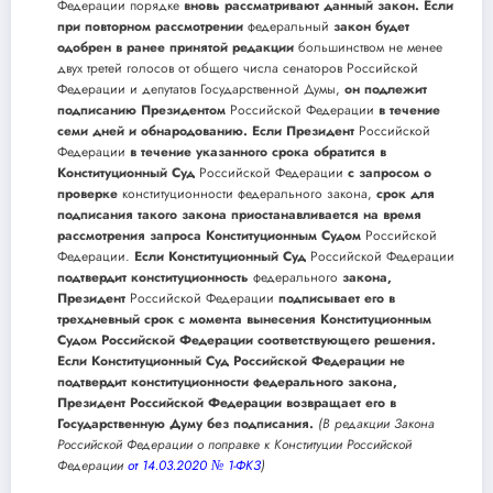
Федерации порядке
вновь рассматривают данный закон. Если
при повторном рассмотрении
федеральный
закон будет
одобрен в ранее принятой редакции
большинством не менее
двух третей голосов от общего числа сенаторов Российской
Федерации и депутатов Государственной Думы,
он подлежит
подписанию Президентом
Российской Федерации
в течение
семи дней и обнародованию. Если Президент
Российской
Федерации
в течение указанного срока обратится в
Конституционный Суд
Российской Федерации
с запросом о
проверке
конституционности федерального закона,
срок для
подписания такого закона приостанавливается на время
рассмотрения запроса Конституционным Судом
Российской
Федерации.
Если Конституционный Суд
Российской Федерации
подтвердит конституционность
федерального
закона,
Президент
Российской Федерации
подписывает его в
трехдневный срок с момента вынесения Конституционным
Судом Российской Федерации соответствующего решения.
Если Конституционный Суд Российской Федерации не
подтвердит конституционности федерального закона,
Президент Российской Федерации возвращает его в
Государственную Думу без подписания.
(В редакции Закона
Российской Федерации о поправке к Конституции Российской
Федерации
от 14.03.2020 № 1-ФКЗ
)