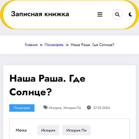
Перейти
к
Записная книжка
содержимому
Главная
Посмотреть
Наша Раша. Где Солнце?
Наша Раша. Где
Солнце?
,
Посмотреть
История
История Пи
27.02.2024
Метка
История
История Пи