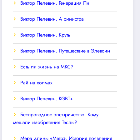
Виктор Пелевин. Генерация Пи
Виктор Пелевин. А синистра
Виктор Пелевин. Круть
Виктор Пелевин. Путешествие в Элевсин
Есть ли жизнь на МКС?
Рай на холмах
Виктор Пелевин. KGBT+
Беспроводное электричество. Кому
мешали изобретения Теслы?
Мера длины «Метр». История появления