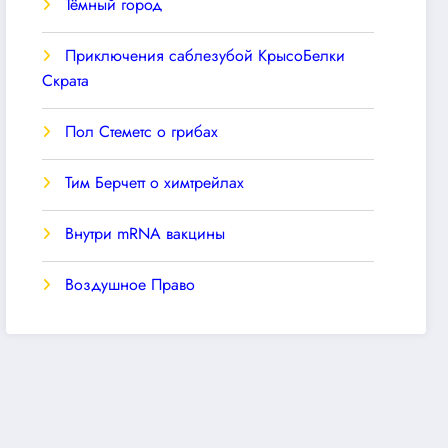
Тёмный город
Приключения саблезубой КрысоБелки
Скрата
Пол Стеметс о грибах
Тим Берчетт о химтрейлах
Внутри mRNA вакцины
Воздушное Право