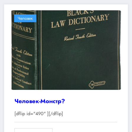
Человек
Человек-Монстр?
[dflip id="490" ][/dflip]