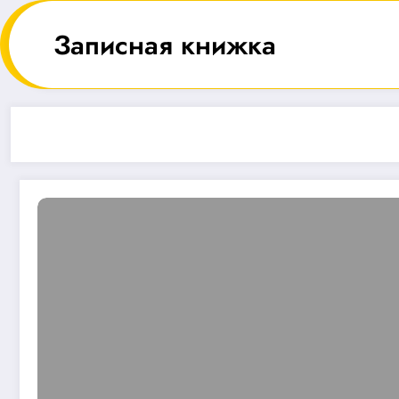
Перейти
к
Записная книжка
содержимому