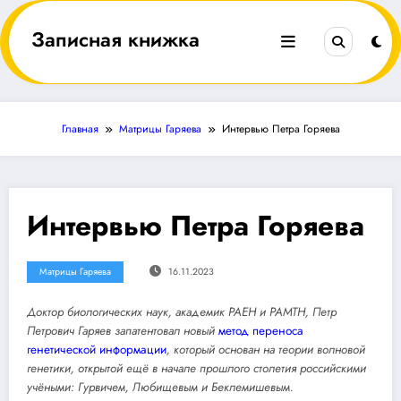
Перейти
к
Записная книжка
содержимому
Главная
Матрицы Гаряева
Интервью Петра Горяева
Интервью Петра Горяева
Матрицы Гаряева
16.11.2023
Доктор биологических наук, академик РАЕН и РАМТН, Петр
Петрович Гаряев запатентовал новый
метод переноса
генетической информации
, который основан на теории волновой
генетики, открытой ещё в начале прошлого столетия российскими
учёными: Гурвичем, Любищевым и Беклемишевым.