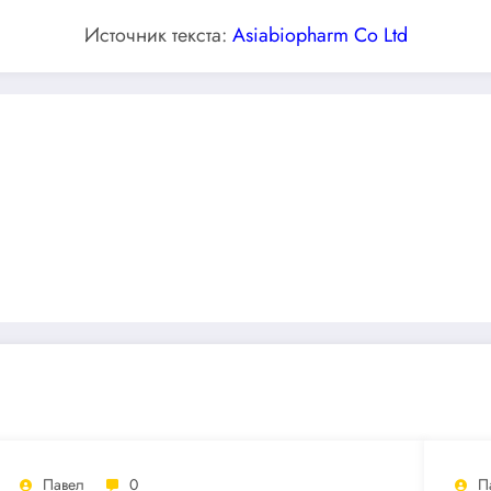
Источник текста:
Asiabiopharm Co Ltd
Павел
0
П