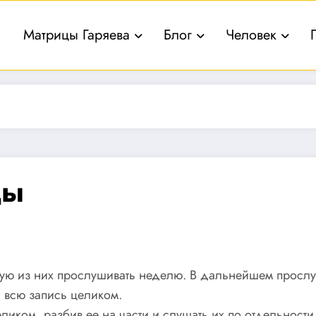
Матрицы Гаряева
Блог
Человек
цы
ждую из них прослушивать неделю. В дальнейшем прослу
 всю запись целиком.
иком, разбив ее на части и слушать их по отдельности 