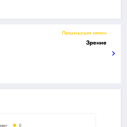
Предыдущая запись
Зрение
авел
0