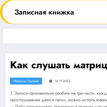
Перейти
к
Записная книжка
содержимому
Как слушать матри
Матрицы Гаряева
16.11.2023
1. Записи произвольно разбить на три части, ка
прослушивание дается легко, можно использовать
— Либо прослушивать программу в течении дня цел