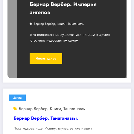
Бернар Вербер. Империя
ангелов
,
,
Бернар Вербер
Книги
Танатонавты
Два полноценных существа уже не ищут в других
того, чего недостает им самим
Читать далее
Цитаты
Бернар Вербер
Книги
Танатонавты
,
,
Бернар Вербер. Танатонавты.
Пока мудрец ищет Истину, глупец ее уже нашел