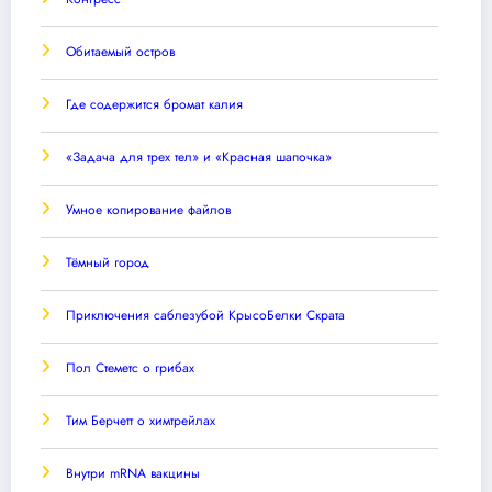
Обитаемый остров
Где содержится бромат калия
«Задача для трех тел» и «Красная шапочка»
Умное копирование файлов
Тёмный город
Приключения саблезубой КрысоБелки Скрата
Пол Стеметс о грибах
Тим Берчетт о химтрейлах
Внутри mRNA вакцины