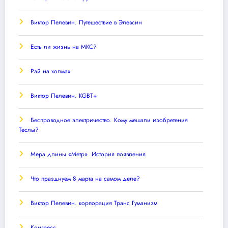
Виктор Пелевин. Путешествие в Элевсин
Есть ли жизнь на МКС?
Рай на холмах
Виктор Пелевин. KGBT+
Беспроводное электричество. Кому мешали изобретения
Теслы?
Мера длины «Метр». История появления
Что празднуем 8 марта на самом деле?
Виктор Пелевин. корпорация Транс Гуманизм
Конгресс