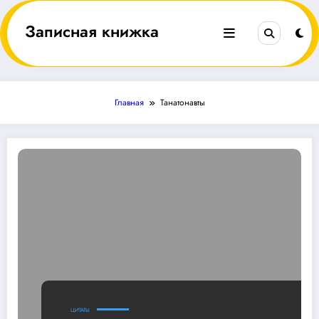
Перейти
к
Записная книжка
содержимому
Главная
Танатонавты
ЦИТАТЫ